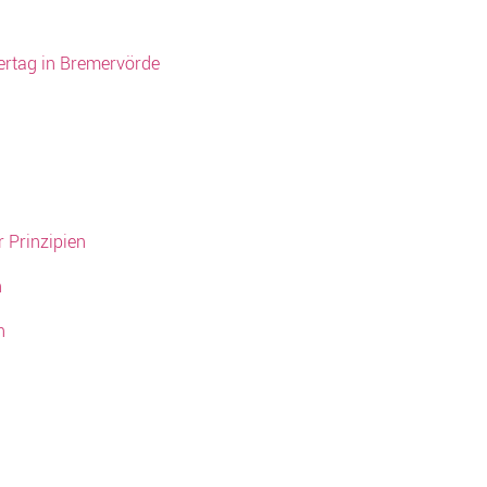
ertag in Bremervörde
 Prinzipien
n
n