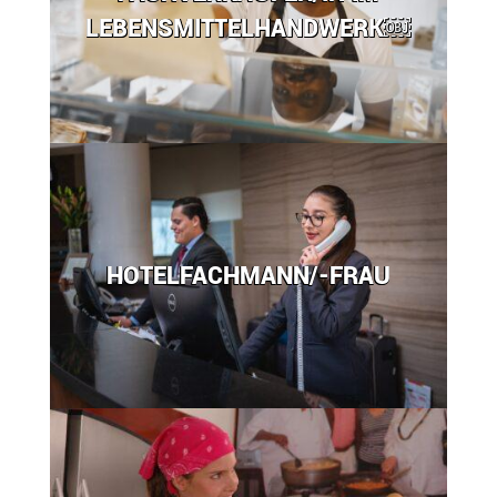
LEBENSMITTELHANDWERK￼
HOTELFACHMANN/-FRAU