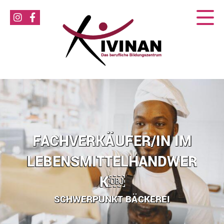
FACHVERKÄUFER/IN IM
LEBENSMITTELHANDWER
K￼
SCHWERPUNKT BÄCKEREI