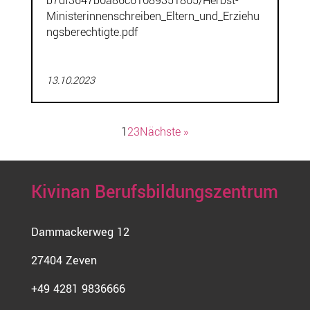
b7df3647b0a86c61089351805/Herbst-
Ministerinnenschreiben_Eltern_und_Erziehu
ngsberechtigte.pdf
13.10.2023
Seitennummerierung
1
2
3
Nächste
der
Beiträge
Kivinan Berufsbildungszentrum
Dammackerweg 12
27404 Zeven
+49 4281 9836666