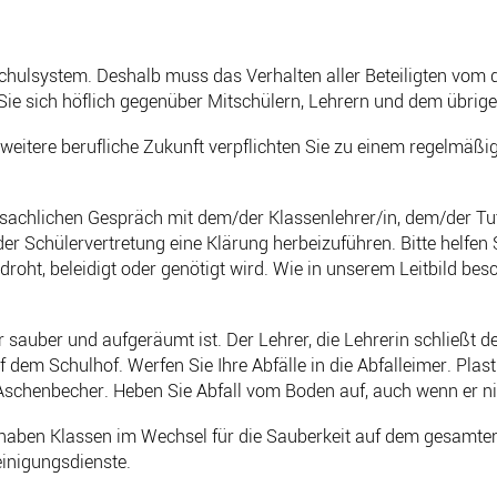
n Schulsystem. Deshalb muss das Verhalten aller Beteiligten vom
Sie sich höflich gegenüber Mitschülern, Lehrern und dem übrig
eitere berufliche Zukunft verpflichten Sie zu einem regelmäßi
sachlichen Gespräch mit dem/der Klassenlehrer/in, dem/der Tut
der Schülervertretung eine Klärung herbeizuführen. Bitte helfen 
oht, beleidigt oder genötigt wird. Wie in unserem Leitbild bes
 sauber und aufgeräumt ist. Der Lehrer, die Lehrerin schließt 
dem Schulhof. Werfen Sie Ihre Abfälle in die Abfalleimer. Plas
 Aschenbecher. Heben Sie Abfall vom Boden auf, auch wenn er n
haben Klassen im Wechsel für die Sauberkeit auf dem gesamten
einigungsdienste.