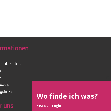
ormationen
richtszeiten
a
e
Cl
oads
thi
mo
gslinks
Wo finde ich was?
r uns
ISERV - Login