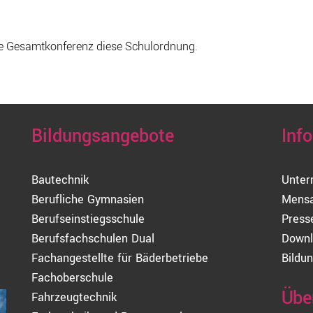
ie Gesamtkonferenz diese Schulordnung.
Bildungsangebote
Inf
Bautechnik
Unter
Berufliche Gymnasien
Mens
Berufseinstiegsschule
Press
Berufsfachschulen Dual
Downl
Fachangestellte für Bäderbetriebe
Bildun
Fachoberschule
Übe
Fahrzeugtechnik