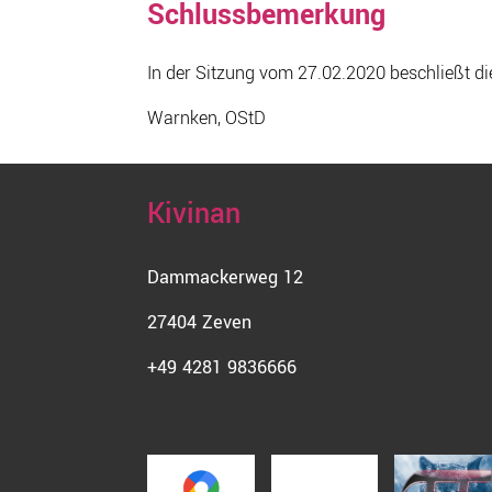
Schlussbemerkung
In der Sitzung vom 27.02.2020 beschließt d
Warnken, OStD
Kivinan
Dammackerweg 12
27404 Zeven
+49 4281 9836666