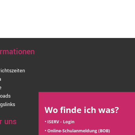
ormationen
richtszeiten
a
e
Cl
oads
thi
mo
gslinks
Wo finde ich was?
r uns
ISERV - Login
Online-Schulanmeldung (BOB)