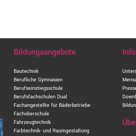
H
Bildungsangebote
Inf
Bautechnik
Unter
Berufliche Gymnasien
Mens
Berufseinstiegsschule
Press
Berufsfachschulen Dual
Downl
Fachangestellte für Bäderbetriebe
Bildun
Fachoberschule
Übe
Fahrzeugtechnik
Farbtechnik- und Raumgestaltung