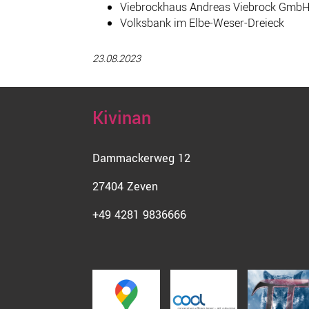
Viebrockhaus Andreas Viebrock Gmb
Volksbank im Elbe-Weser-Dreieck
23.08.2023
Kivinan
Dammackerweg 12
27404 Zeven
+49 4281 9836666