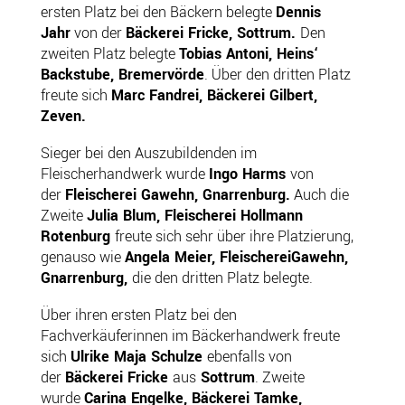
ersten Platz bei den Bäckern belegte
Dennis
Jahr
von der
Bäckerei Fricke, Sottrum.
Den
zweiten Platz belegte
Tobias Antoni, Heins‘
Backstube, Bremervörde
. Über den dritten Platz
freute sich
Marc Fandrei, Bäckerei Gilbert,
Zeven.
Sieger bei den Auszubildenden im
Fleischerhandwerk wurde
Ingo Harms
von
der
Fleischerei Gawehn, Gnarrenburg.
Auch die
Zweite
Julia Blum, Fleischerei Hollmann
Rotenburg
freute sich sehr über ihre Platzierung,
genauso wie
Angela Meier, Fleischerei
Gawehn,
Gnarrenburg,
die den dritten Platz belegte.
Über ihren ersten Platz bei den
Fachverkäuferinnen im Bäckerhandwerk freute
sich
Ulrike Maja Schulze
ebenfalls von
der
Bäckerei Fricke
aus
Sottrum
. Zweite
wurde
Carina Engelke, Bäckerei Tamke,