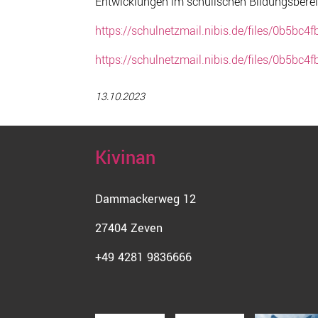
Entwicklungen im schulischen Bildungsberei
https://schulnetzmail.nibis.de/files/0b5b
https://schulnetzmail.nibis.de/files/0b5b
13.10.2023
Kivinan
Dammackerweg 12
27404 Zeven
+49 4281 9836666