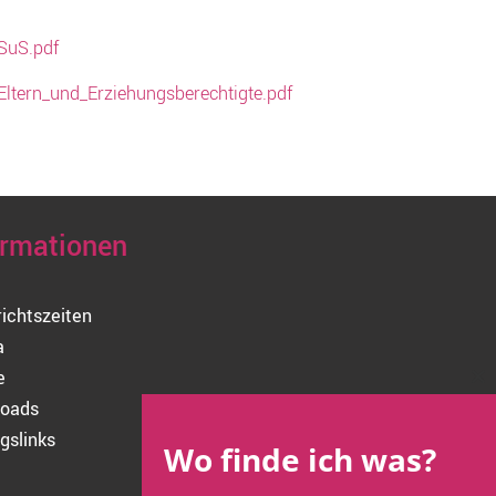
_SuS.pdf
Eltern_und_Erziehungsberechtigte.pdf
ormationen
richtszeiten
a
e
Cl
oads
thi
mo
gslinks
Wo finde ich was?