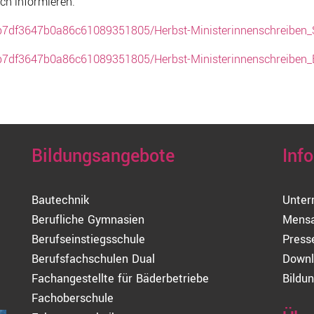
ch informieren.
c4fb7df3647b0a86c61089351805/Herbst-Ministerinnenschreiben
c4fb7df3647b0a86c61089351805/Herbst-Ministerinnenschreiben_
Bildungsangebote
Inf
Bautechnik
Unter
Berufliche Gymnasien
Mens
Berufseinstiegsschule
Press
Berufsfachschulen Dual
Downl
Fachangestellte für Bäderbetriebe
Bildun
Fachoberschule