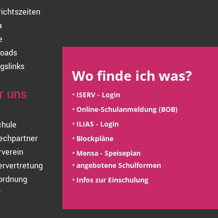
richtszeiten
a
e
Cl
oads
thi
mo
gslinks
Wo finde ich was?
r uns
ISERV - Login
Online-Schulanmeldung (BOB)
ILIAS - Login
chule
echpartner
Blockpläne
rverein
Mensa - Speiseplan
ervertretung
angebotene Schulformen
ordnung
Infos zur Einschulung
v