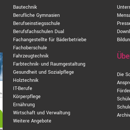
Bautechnik
Unter
Berufliche Gymnasien
Mens
Berufseinstiegsschule
Press
Berufsfachschulen Dual
Downl
Fachangestellte für Bäderbetriebe
Bildun
Fachoberschule
Übe
Fahrzeugtechnik
Farbtechnik- und Raumgestaltung
Gesundheit und Sozialpflege
Die S
Holztechnik
Anspr
IT-Berufe
Förde
Körperpflege
Schül
Ernährung
Schul
Wirtschaft und Verwaltung
Archi
Weitere Angebote