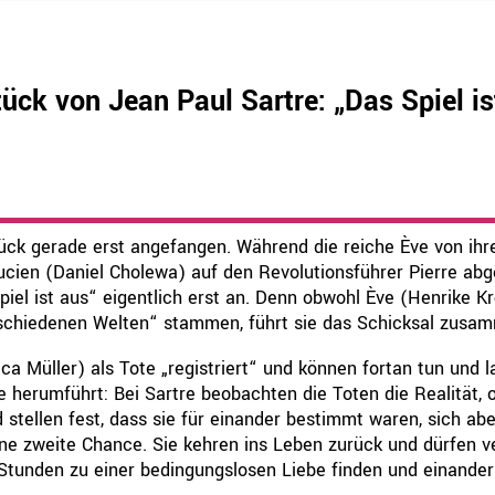
tück von Jean Paul Sartre:
„Das Spiel i
Stück gerade erst angefangen. Während die reiche Ève von i
 Lucien (Daniel Cholewa) auf den Revolutionsführer Pierre a
iel ist aus“ eigentlich erst an. Denn obwohl Ève (Henrike Kr
schiedenen Welten“ stammen, führt sie das Schicksal zusa
 Müller) als Tote „registriert“ und können fortan tun und la
re herumführt: Bei Sartre beobachten die Toten die Realität,
d stellen fest, dass sie für einander bestimmt waren, sich 
ine zweite Chance. Sie kehren ins Leben zurück und dürfen ve
tunden zu einer bedingungslosen Liebe finden und einander