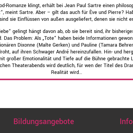
-Romanze klingt, erhält bei Jean Paul Sartre einen philoso
“, meint Sartre. Aber – gilt das auch für Ève und Pierre? Hab
ind sie Einflüssen von außen ausgeliefert, denen sie nicht 
be“ gelingt hängt davon ab, ob sie bereit sind, ihr bisheriges
. Das Problem: Als „Tote“ haben beide Informationen gewon
ionären Dixonne (Malte Gerken) und Pauline (Tamara Behrens
roht, auf ihren Schwager André hereinzufallen. Hin- und herg
mit großer Emotionalität und Tiefe auf die Bühne gebrachte 
hen Theaterabends wird deutlich, für wen der Titel des Dra
Realität wird…
Bildungsangebote
Inf