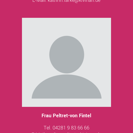
E-Mail:
kathrin.farke@kivinan.de
Frau Peltret-von Fintel
Tel. 04281 9 83 66 66